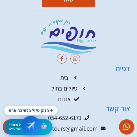
דפים
בית
טיולים בחול
אודות
צור קשר
✈ הזמן טיול בלחיצה אחת
054-652-6171
אני כאן לעזור!
hophimtours@gmail.com
● הסוכן החכם של צילה