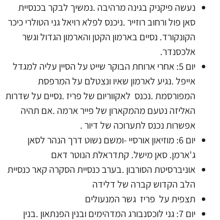
נעשה פיקניק בגינה מרהיבה .נמשיך לבקר בכנסיית
סאן פול ורחוב רוזייר .ניכנס לפלא רויאל גני הטולרי כיכר
הקונקורד. נסיים בארמון הקטן והארמון הגדול וגשר
אלכסנדר.
יום 5: אחרי ארוחת הבוקר שייט על הסיין עליה למגדל
אייפל .נגיע לארמון שאיו ונצטלם על המרפסת
המפורסמת .נכנס לאקווריום של פריז .נסיים על שדרות
האליזה נטעם מהמקארון של פייר ארמה .אם תהיה
אפשרות נכנס לתערוכה של דיור .
יום 6: מוזיאון אורסיי -ומשם נשוט דרך הנהר לסאן
ג'ארמן. סאן מישל. קתדראלת הנוטר דאם
אוניברסיטת הסורבון .בערב כנסיית הסקרה קאר כנסיית
הלב הקדוש קברה של דלידה
תצפית על פריז גשר המנעולים
יום 7: גני לוכסנבורג המדהימים ובנין הפנתאון .בנין