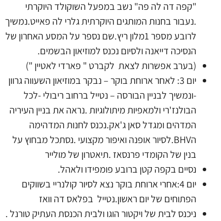
"קפה דה לה פה" נשב במפעל השוקולד היוקרתי
.נעבור בחנות המותגים היוקרתית גלרי לה פאייט.נמשיך
לרובע מספר 1מלון ריץ.שם נספר על המסע האחרון של
הנסיכה דייאנה ולסיום נכנס למוזיאון הבשמים.
(בערב אפשרות לצאת לקברט " פארדי לאטיין ")
יום 3: לאחר ארוחת בוקר – נבקר במוזיאון השעווה גרוון
-ונמשיך לבניין הבורסה – נטייל ברחוב ריבולי -לכל
הבולנז'רי ולמאפיות מיתולוגיות .נראה את בניין העיריה
המדהים ומגדל סאן ג'אק.נכנס לחנות המדהימה
הBHV.לסיור אופנה ואיפור מקצועי .נסתכל מבחוץ על
בנין של הקומדי פרנסאז .תיאטרון של מולייר
נסיים בקפה קטן ברובע פומפידו ולאהל.
יום 4:אחרי ארוחת בוקר נצא לסיור קולנריי בשווקים
הפתוחים של יום ראשון.נטייל בפלאס דה וואז
ניכנס לבית של ויקטור הוגו ולבית הכנסת העתיק טורנל .