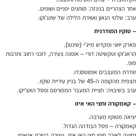
אחר הצהריים בגינזה: מותגים יפניים ושופינג.
ערב: שלטי הנאון ואווירת הלילה של שינג'וקו.
– טוקיו המודרנית
פארק יויוגי ומקדש מייג'י (שינטו).
הראג'וקו וטקשיטה דורי – אופנה צעירה, דוכני רחוב ותרבות
פופ.
שדרת המעצבים אומוטסנדו.
תצפית מהקומה ה-45 של בניין עיריית טוקיו.
ערב בשיבויה: חציית המעבר המפורסם ופסל האצ'יקו.
– קאמקורה וחצי האי איזו
יציאה מטוקיו מערבה.
קאמקורה – פסל הבודהה הגדול.
נסיעה לאורך חופי חצי האי איזו, עצירה בטירת אטאמי.