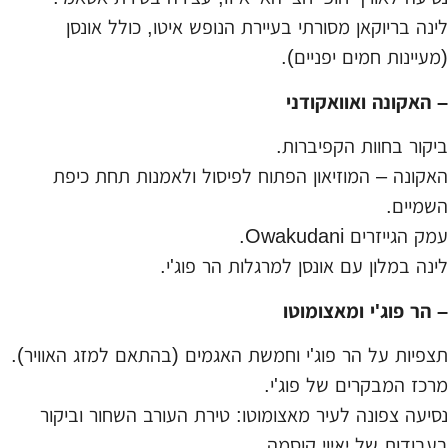
לינה בריוקאן מסורתי בעיירת הנופש איטו, כולל אונסן
(מעיינות חמים יפניים).
– האקונה ואוואקודני
ביקור בחוות הקפיברות.
האקונה – המוזיאון הפתוח לפיסול ולאמנות תחת כיפת
השמיים.
עמק הגייזרים Owakudani.
לינה במלון עם אונסן למרגלות הר פוג'י.
– הר פוג'י ומאצומוטו
תצפיות על הר פוג'י וחמשת האגמים (בהתאם למזג האוויר).
מרכז המבקרים של פוג'י.
נסיעה צפונה לעיר מאצומוטו: טירת העורב השחור וביקור
בעבודות של יאיוי קוסמה.