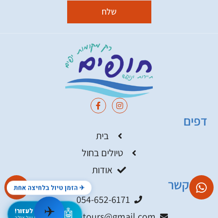
שלח
דפים
בית
טיולים בחול
אודות
צור קשר
✈ הזמן טיול בלחיצה אחת
054-652-6171
✈️
🤖
אני כאן לעזור!
hophimtours@gmail.com