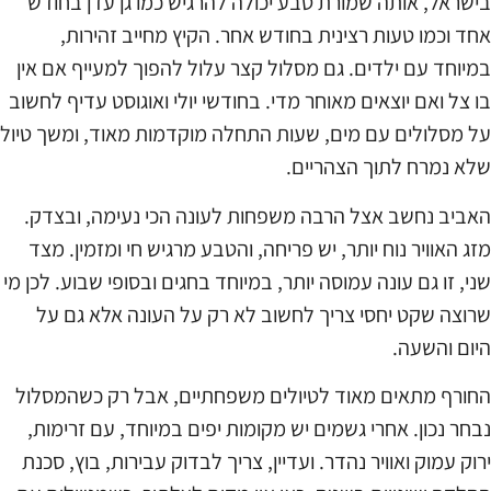
בישראל, אותה שמורת טבע יכולה להרגיש כמו גן עדן בחודש
אחד וכמו טעות רצינית בחודש אחר. הקיץ מחייב זהירות,
במיוחד עם ילדים. גם מסלול קצר עלול להפוך למעייף אם אין
בו צל ואם יוצאים מאוחר מדי. בחודשי יולי ואוגוסט עדיף לחשוב
על מסלולים עם מים, שעות התחלה מוקדמות מאוד, ומשך טיול
שלא נמרח לתוך הצהריים.
האביב נחשב אצל הרבה משפחות לעונה הכי נעימה, ובצדק.
מזג האוויר נוח יותר, יש פריחה, והטבע מרגיש חי ומזמין. מצד
שני, זו גם עונה עמוסה יותר, במיוחד בחגים ובסופי שבוע. לכן מי
שרוצה שקט יחסי צריך לחשוב לא רק על העונה אלא גם על
היום והשעה.
החורף מתאים מאוד לטיולים משפחתיים, אבל רק כשהמסלול
נבחר נכון. אחרי גשמים יש מקומות יפים במיוחד, עם זרימות,
ירוק עמוק ואוויר נהדר. ועדיין, צריך לבדוק עבירות, בוץ, סכנת